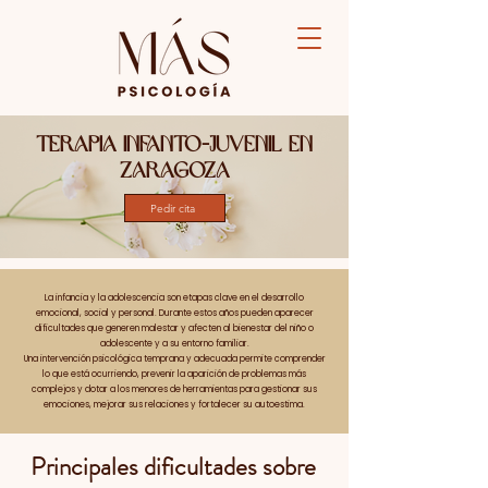
Terapia infanto-juvenil en
Zaragoza
Pedir cita
La infancia y la adolescencia son etapas clave en el desarrollo
emocional, social y personal. Durante estos años pueden aparecer
dificultades que generen malestar y afecten al bienestar del niño o
adolescente y a su entorno familiar.
Una intervención psicológica temprana y adecuada permite comprender
lo que está ocurriendo, prevenir la aparición de problemas más
complejos y dotar a los menores de herramientas para gestionar sus
emociones, mejorar sus relaciones y fortalecer su autoestima.
Principales dificultades sobre